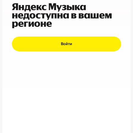
Яндекс Музыка
недоступна в вашем
регионе
Войти