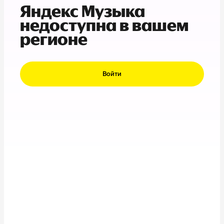
Яндекс Музыка
недоступна в вашем
регионе
Войти