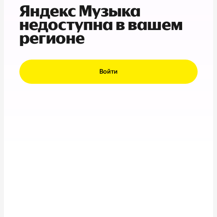
Яндекс Музыка
недоступна в вашем
регионе
Войти