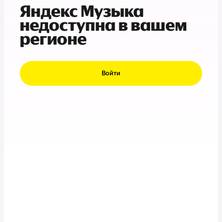
Яндекс Музыка
недоступна в вашем
регионе
Войти