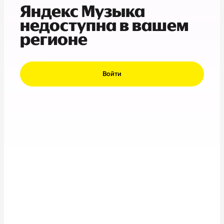
Яндекс Музыка
недоступна в вашем
регионе
Войти