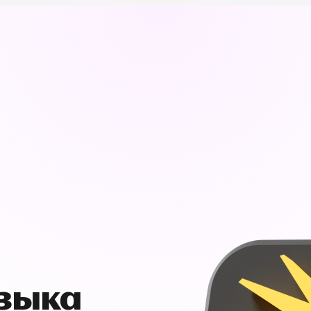
узыка