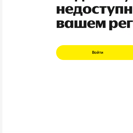
недоступн
вашем ре
Войти