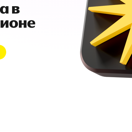
а в
гионе