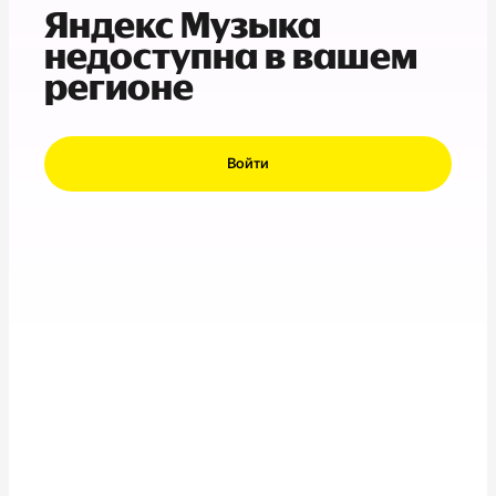
Яндекс Музыка
недоступна в вашем
регионе
Войти