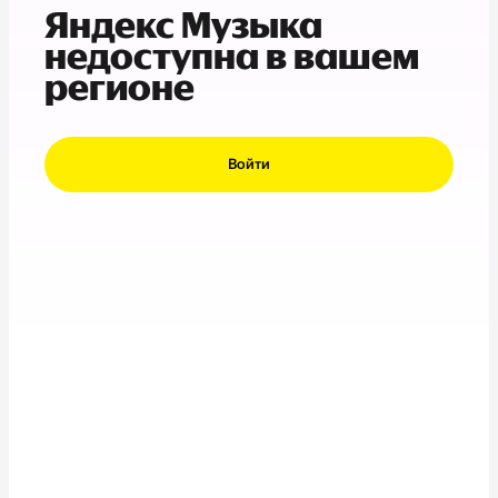
Яндекс Музыка
недоступна в вашем
регионе
Войти