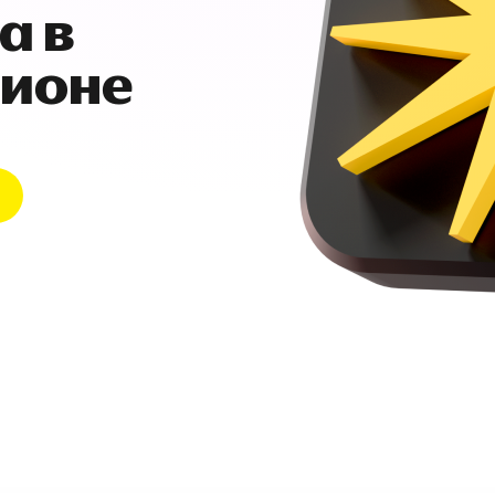
а в
гионе