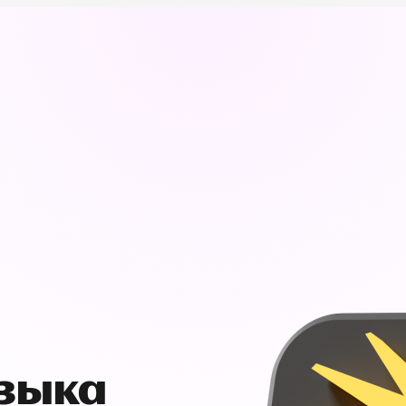
узыка