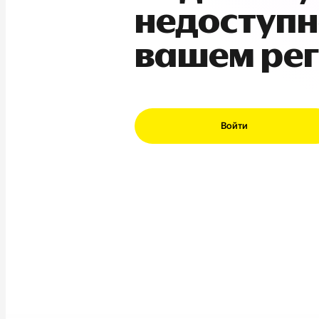
недоступн
вашем ре
Войти