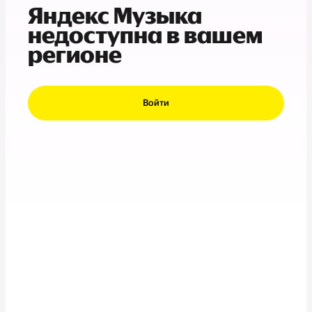
Яндекс Музыка
недоступна в вашем
регионе
Войти