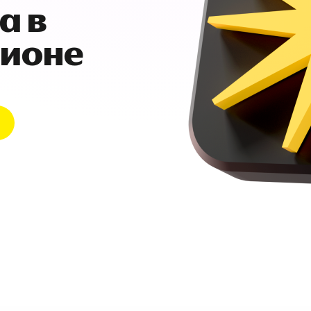
а в
гионе