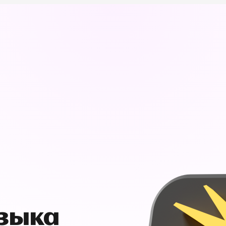
узыка