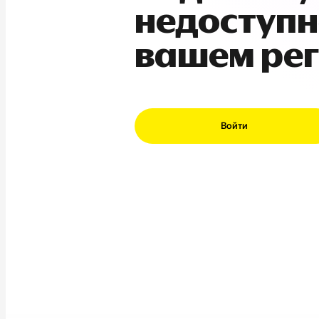
недоступн
вашем ре
Войти