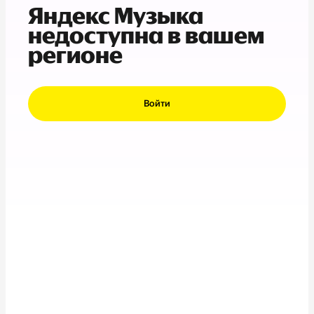
Яндекс Музыка
недоступна в вашем
регионе
Войти