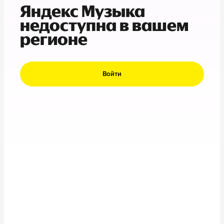
Яндекс Музыка
недоступна в вашем
регионе
Войти