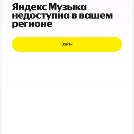
Яндекс Музыка
недоступна в вашем
регионе
Войти