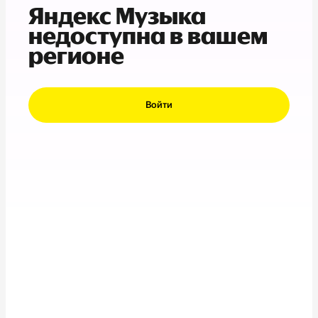
Яндекс Музыка
недоступна в вашем
регионе
Войти