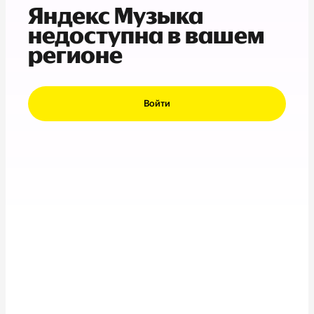
Яндекс Музыка
недоступна в вашем
регионе
Войти