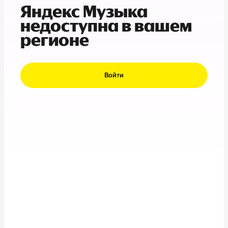
Яндекс Музыка
недоступна в вашем
регионе
Войти