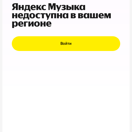
Яндекс Музыка
недоступна в вашем
регионе
Войти