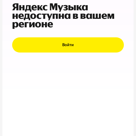
Яндекс Музыка
недоступна в вашем
регионе
Войти