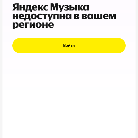
Яндекс Музыка
недоступна в вашем
регионе
Войти