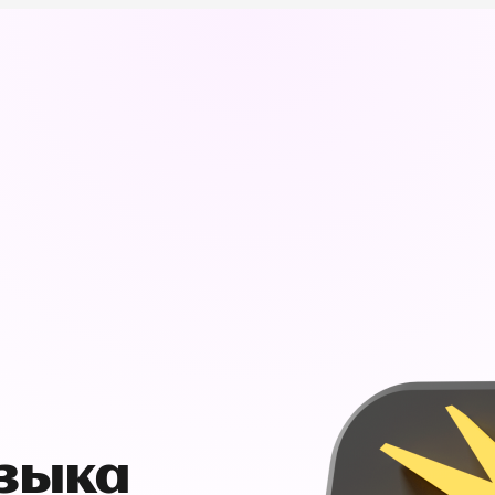
узыка