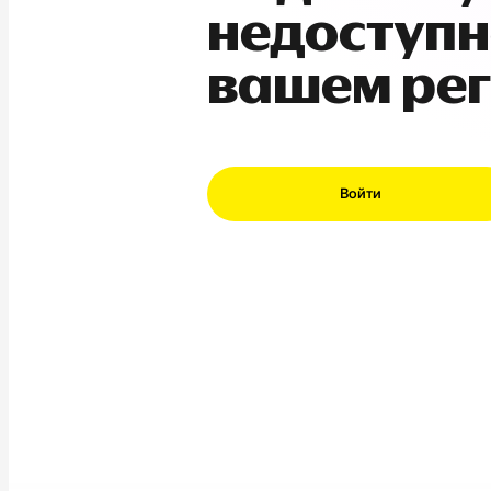
недоступн
вашем ре
Войти