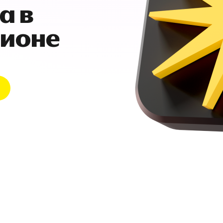
а в
гионе