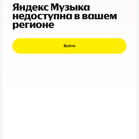
Яндекс Музыка
недоступна в вашем
регионе
Войти