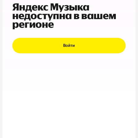
Яндекс Музыка
недоступна в вашем
регионе
Войти