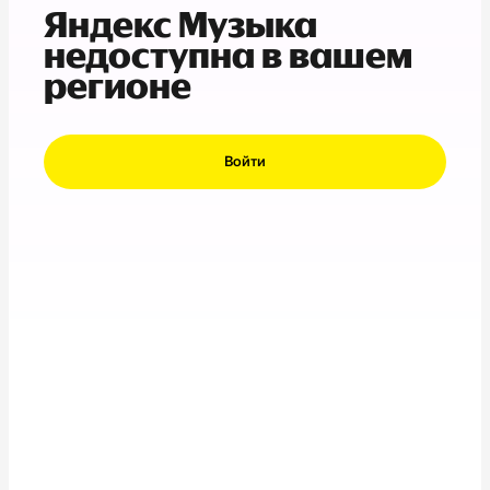
Яндекс Музыка
недоступна в вашем
регионе
Войти