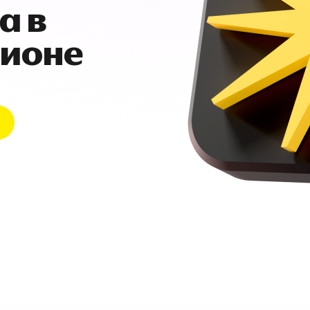
а в
гионе