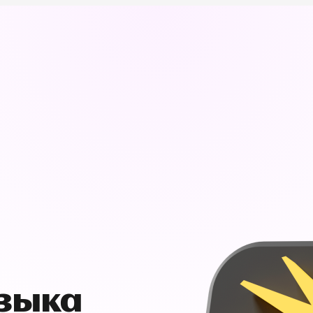
узыка