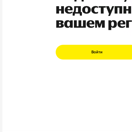
недоступн
вашем ре
Войти