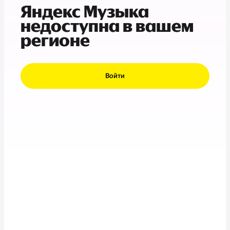
Яндекс Музыка
недоступна в вашем
регионе
Войти