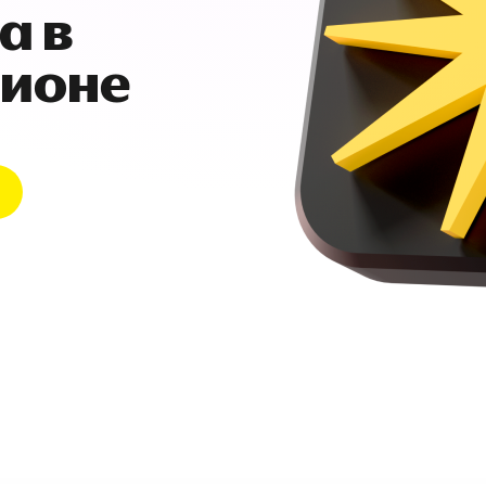
а в
гионе