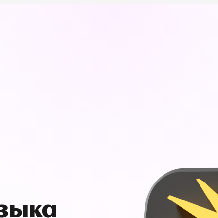
узыка