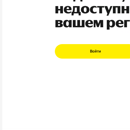
недоступн
вашем ре
Войти