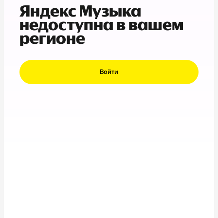
Яндекс Музыка
недоступна в вашем
регионе
Войти