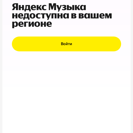
Яндекс Музыка
недоступна в вашем
регионе
Войти