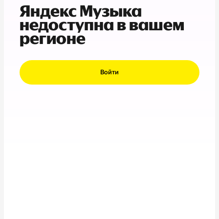
Яндекс Музыка
недоступна в вашем
регионе
Войти