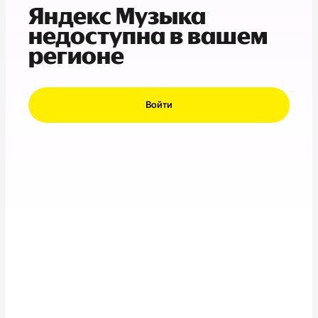
Яндекс Музыка
недоступна в вашем
регионе
Войти