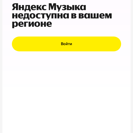
Яндекс Музыка
недоступна в вашем
регионе
Войти