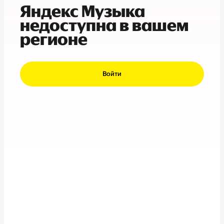
Яндекс Музыка
недоступна в вашем
регионе
Войти