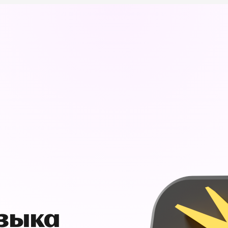
узыка