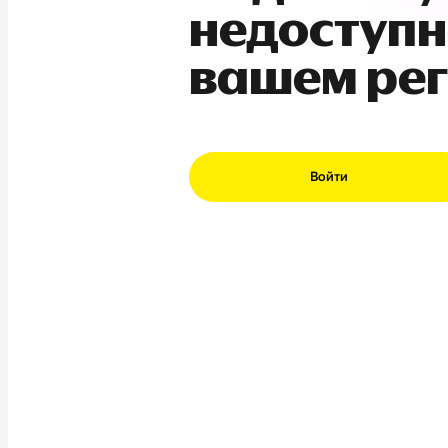
недоступн
вашем ре
Войти