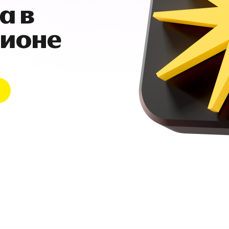
а в
гионе