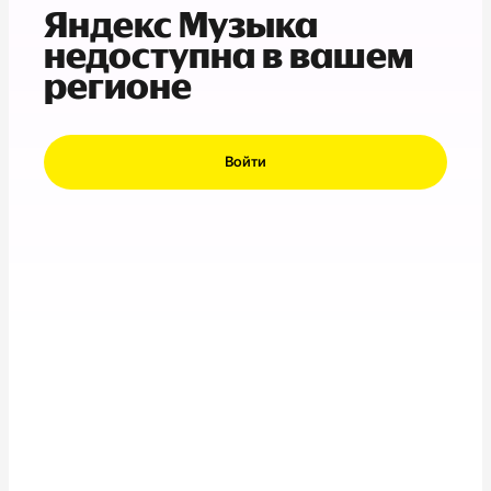
Яндекс Музыка
недоступна в вашем
регионе
Войти