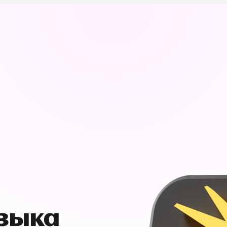
узыка