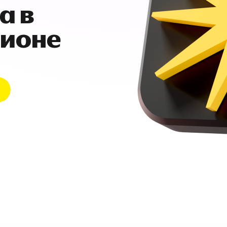
а в
гионе