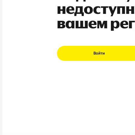
недоступн
вашем ре
Войти