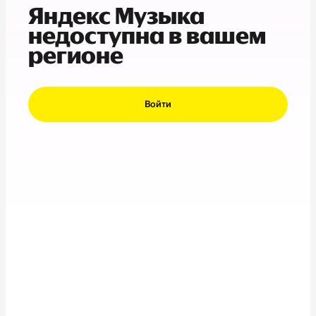
Яндекс Музыка
недоступна в вашем
регионе
Войти