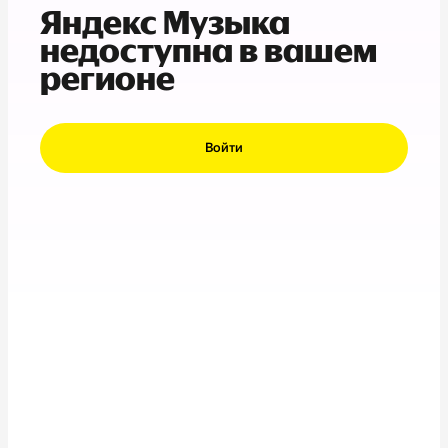
Яндекс Музыка
недоступна в вашем
регионе
Войти