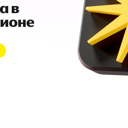
а в
гионе