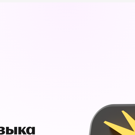
узыка