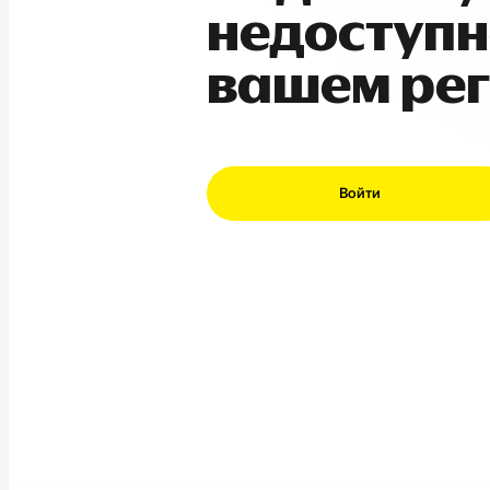
недоступн
вашем ре
Войти