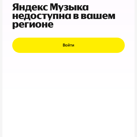
Яндекс Музыка
недоступна в вашем
регионе
Войти