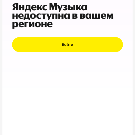
Яндекс Музыка
недоступна в вашем
регионе
Войти