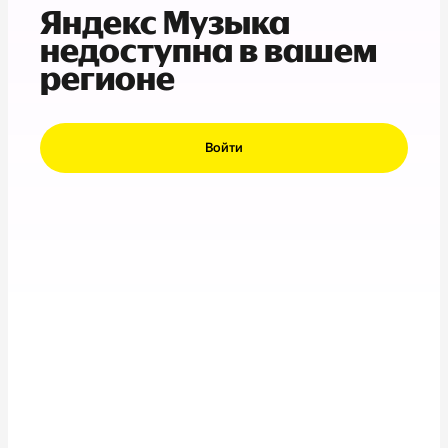
Яндекс Музыка
недоступна в вашем
регионе
Войти