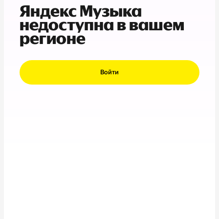
Яндекс Музыка
недоступна в вашем
регионе
Войти