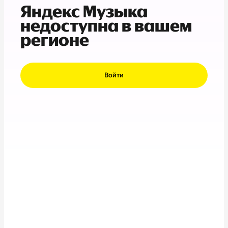
Яндекс Музыка
недоступна в вашем
регионе
Войти