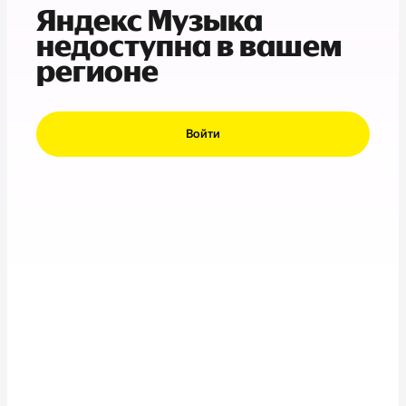
Яндекс Музыка
недоступна в вашем
регионе
Войти