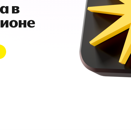
а в
гионе