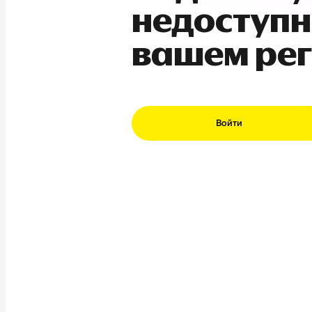
недоступн
вашем ре
Войти