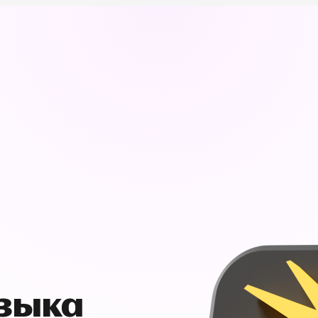
узыка