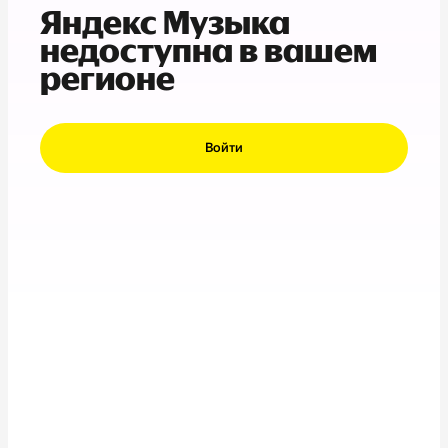
Яндекс Музыка
недоступна в вашем
регионе
Войти