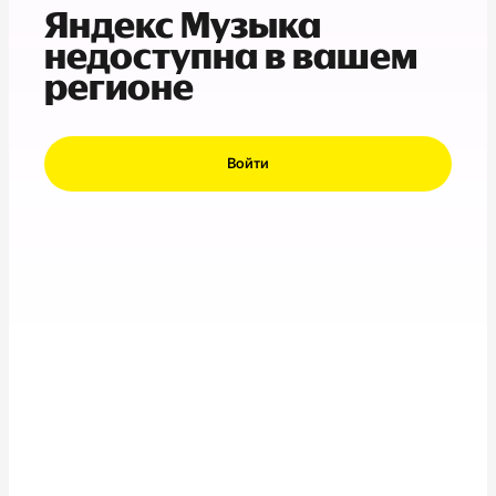
Яндекс Музыка
недоступна в вашем
регионе
Войти