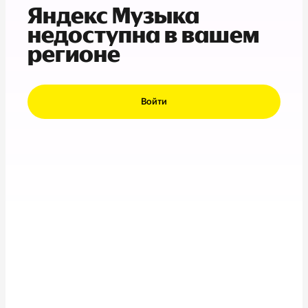
Яндекс Музыка
недоступна в вашем
регионе
Войти