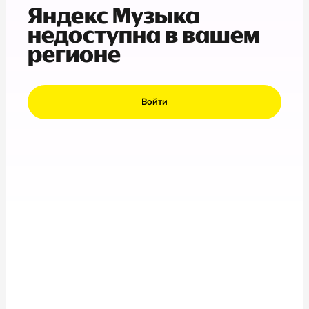
Яндекс Музыка
недоступна в вашем
регионе
Войти